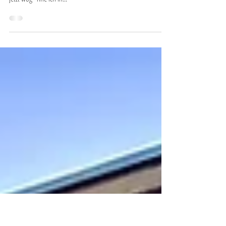
As time goes by – 2024
Von Wuppertal nach Remscheid und wieder zurück nach
Düsseldorf. Es fühlte sich an wie ein "Nach Hause kommen".
Jetzt wog´hne ich in...