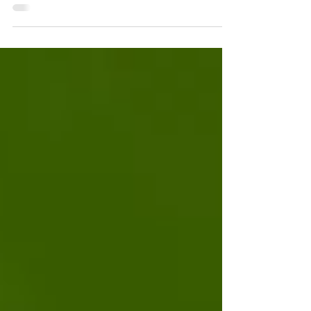
Die dunkle Jahreszeit war dieses Mal sehr dunkel. Eine
schwere Zeit mit einem sehr traurigen Ende. 01.02.2026