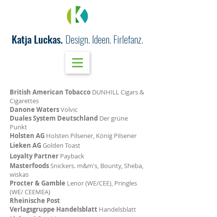
Katja Luckas.
Design. Ideen. Firlefanz.
British American Tobacco
DUNHILL Cigars &
Cigarettes
Danone Waters
Volvic
Duales System Deutschland
Der grüne
Punkt
Holsten AG
Holsten Pilsener, König Pilsener
Liek
en AG
Golden Toast
Loyalty Partner
Payback
Masterfoods
Snickers. m&m's, Bounty, Sheba,
wiskas
Procter & Gamble
Lenor (WE/CEE), Pringles
(WE/ CEEMEA)
Rheinische Post
Verlagsgruppe Handelsblatt
Handelsblatt