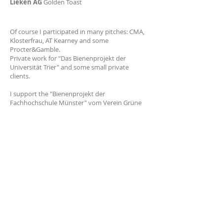
Lieken AG
Golden Toast
Of course I participated in many pitches: CMA,
Klosterfrau, AT Kearney and some
Procter&Gamble.
Private work for "Das Bienenprojekt der
Universität Trier" and some small private
clients.
I support the "Bienenprojekt der
Fachhochschule Münster" vom Verein Grüne
Beete e.V.